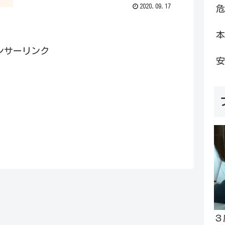
2020.09.17
危
本
ンサーリンク
安
３