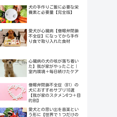
犬の手作りご飯に必要な栄
養素と必要量【完全版】
愛犬が心臓病【僧帽弁閉鎖
不全症】になってから手作
り食で取り入れた食材
心臓病の犬の咳が落ち着い
た】我が家がやったこと｜
室内環境＋毎日続けたケア
僧帽弁閉鎖不全症（B1）の
犬におすすめサプリ10選
【我が家のスタメン6つ＋目
的別】
愛犬との思い出を音楽とい
う形に【世界で１つだけの