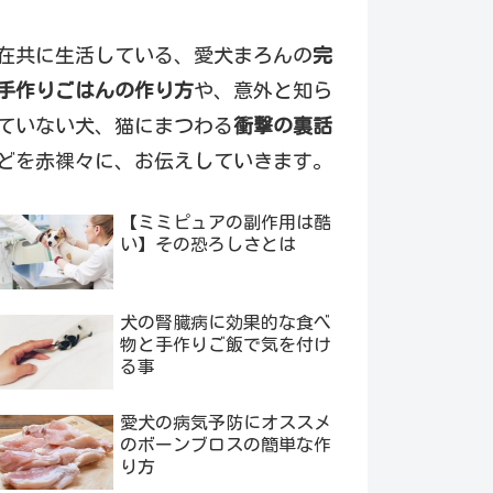
在共に生活している、愛犬まろんの
完
手作りごはんの作り方
や、意外と知ら
ていない犬、猫にまつわる
衝撃の裏話
どを赤裸々に、お伝えしていきます。
【ミミピュアの副作用は酷
い】その恐ろしさとは
犬の腎臓病に効果的な食べ
物と手作りご飯で気を付け
る事
愛犬の病気予防にオススメ
のボーンブロスの簡単な作
り方