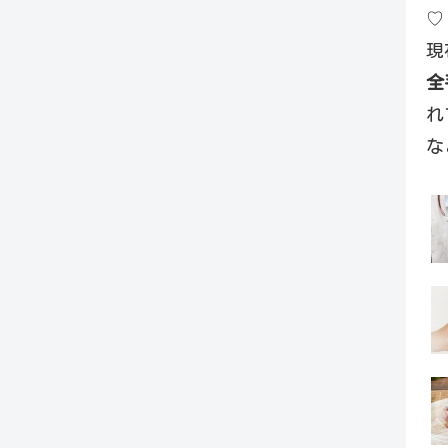
♡
現
全
れ
な