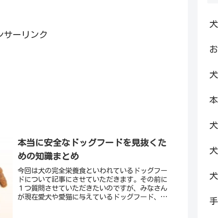
犬
ンサーリンク
お
犬
本
犬
本当に安全なドッグフードを見抜くた
犬
めの知識まとめ
今回は犬の完全栄養食といわれているドッグフー
犬
ドについて記事にさせていただきます。その前に
１つ質問させていただきたいのですが、みなさん
が現在愛犬や愛猫に与えているドッグフード、キ
手
ャットフードは本当に安全だと言えるレベルでし
ょうか？その理由は何...