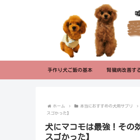
手作り犬ご飯の基本
腎臓病改善す
ホーム
本当におすすめの犬用サプリ
スゴかった】
犬にマコモは最強！その
スゴかった】