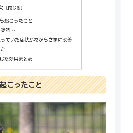
次
ら起こったこと
は突然…
思っていた症状があからさまに改善
った
じた効果まとめ
起こったこと