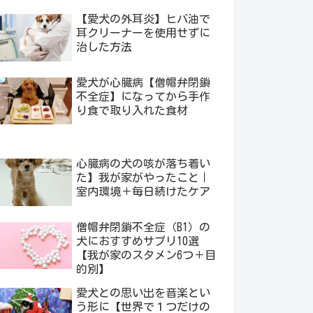
【愛犬の外耳炎】ヒバ油で
耳クリーナーを使用せずに
治した方法
愛犬が心臓病【僧帽弁閉鎖
不全症】になってから手作
り食で取り入れた食材
心臓病の犬の咳が落ち着い
た】我が家がやったこと｜
室内環境＋毎日続けたケア
僧帽弁閉鎖不全症（B1）の
犬におすすめサプリ10選
【我が家のスタメン6つ＋目
的別】
愛犬との思い出を音楽とい
う形に【世界で１つだけの