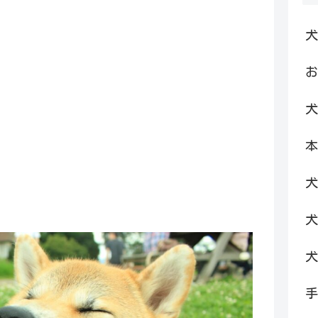
犬
お
犬
本
犬
犬
犬
手