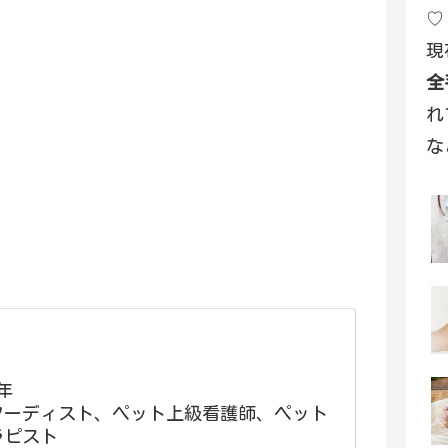
♡
現
全
れ
な
年
フーディスト、ペット上級看護師、ペット
ラピスト