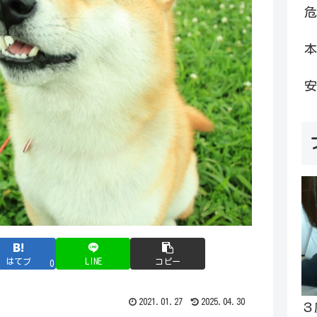
危
本
安
はてブ
LINE
コピー
0
2021.01.27
2025.04.30
３