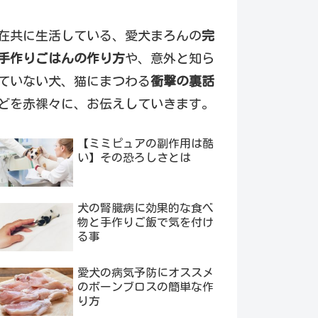
在共に生活している、愛犬まろんの
完
手作りごはんの作り方
や、意外と知ら
ていない犬、猫にまつわる
衝撃の裏話
どを赤裸々に、お伝えしていきます。
【ミミピュアの副作用は酷
い】その恐ろしさとは
犬の腎臓病に効果的な食べ
物と手作りご飯で気を付け
る事
愛犬の病気予防にオススメ
のボーンブロスの簡単な作
り方