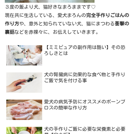
３度の飯より犬、猫好きなまろままです♡
現在共に生活している、愛犬まろんの
完全手作りごはんの
作り方
や、意外と知られていない犬、猫にまつわる
衝撃の
裏話
などを赤裸々に、お伝えしていきます。
【ミミピュアの副作用は酷い】その恐
ろしさとは
犬の腎臓病に効果的な食べ物と手作り
ご飯で気を付ける事
愛犬の病気予防にオススメのボーンブ
ロスの簡単な作り方
犬の手作りご飯に必要な栄養素と必要