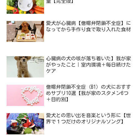
量【完全版】
愛犬が心臓病【僧帽弁閉鎖不全症】に
なってから手作り食で取り入れた食材
心臓病の犬の咳が落ち着いた】我が家
がやったこと｜室内環境＋毎日続けた
ケア
僧帽弁閉鎖不全症（B1）の犬におすす
めサプリ10選【我が家のスタメン6つ
＋目的別】
愛犬との思い出を音楽という形に【世
界で１つだけのオリジナルソング】